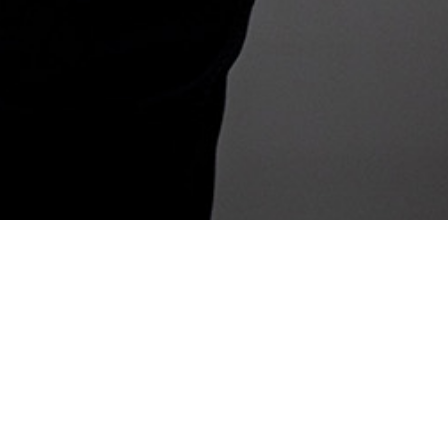
ACERCA DE MI
Antonio Fernández Marchán
, nacido en Jerez
de la Frontera el 27 de agosto de 1970, es Grado
en Derecho, Técnico Superior en Deportes y
Entrenador Nacional de Fútbol UEFA PRO.